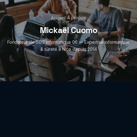
Accueil
/
À propos
Mickaël Cuomo
Fondateur de SOS Informatique 06 — Expertise informatique
& sûreté à Nice depuis 2014