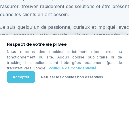
rassurer, trouver rapidement des solutions et être présent
quand les clients en ont besoin.
Je suis quelqu'un de passionné, curieux et impliqué, avec
une approche très terrain. J'aime comprendre le
fonctionnement des systèmes en profondeur, chercher les
Respect de votre vie privée
meilleures solutions et rester constamment à jour sur les
Nous utilisons des cookies strictement nécessaires au
fonctionnement du site. Aucun cookie publicitaire ni de
nouvelles technologies, la cybersécurité et les outils
tracking. Les polices sont hébergées localement (pas de
numériques.
transfert vers Google).
Politique de confidentialité
Accepter
Refuser les cookies non essentiels
Appeler maintenant
Devis
Je privilégie également une relation humaine et directe.
Beaucoup de personnes se sentent perdues face à
l'informatique ou aux problématiques de sécurité. Mon
rôle est justement de rendre les choses simples,
accessibles et efficaces, sans jargon inutile.
J'accorde une grande importance à la fiabilité et à la