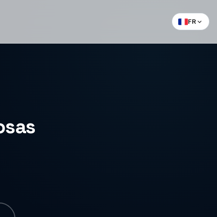
FR
osas