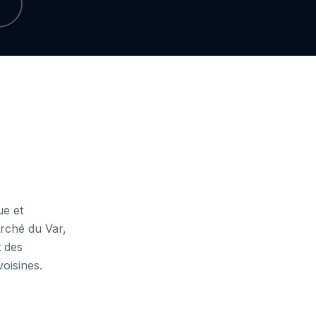
ue et
erché du Var,
t des
voisines.