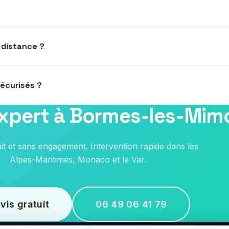
 distance ?
toriser ou bloquer un accès depuis n'importe où via smartphone.
sécurisés ?
expert à Bormes-les-Mim
s de chiffrement avancées (Mifare DESFire) résistantes au clonage.
uit et sans engagement. Intervention rapide dans les
Alpes-Maritimes, Monaco et le Var.
vis gratuit
06 49 06 41 79