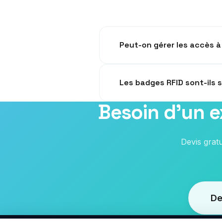
Peut-on gérer les accès à
Oui, notre système permet d'au
Les badges RFID sont-ils 
Besoin d'un 
Nous utilisons des technologie
Devis grat
De