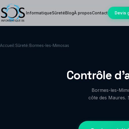
Informatique
Sûreté
Blog
À propos
Contact
Devis 
Accueil
/
Sûreté
/
Bormes-les-Mimosas
Contrôle d
Bormes-les-Mimos
côte des Maures. 