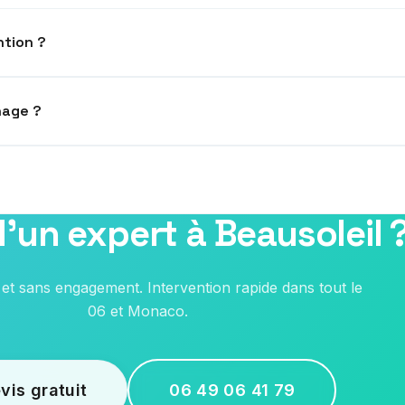
ntion ?
sous 24h. En cas d'urgence, intervention le jour même possible.
nage ?
fs transparents communiqués avant intervention. Pas de frais cachés.
'un expert à Beausoleil 
és sur PC (Windows, Linux) et Mac (macOS).
t et sans engagement. Intervention rapide dans tout le
06 et Monaco.
vis gratuit
06 49 06 41 79