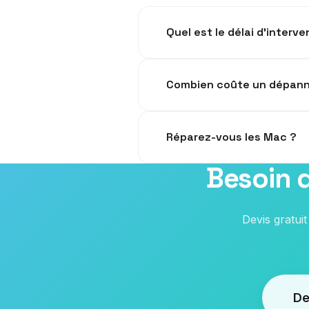
Quel est le délai d'interve
Nous intervenons généralement 
Combien coûte un dépan
Le diagnostic est gratuit. Tari
Réparez-vous les Mac ?
Besoin d
Oui, nos techniciens sont form
Devis gratui
De