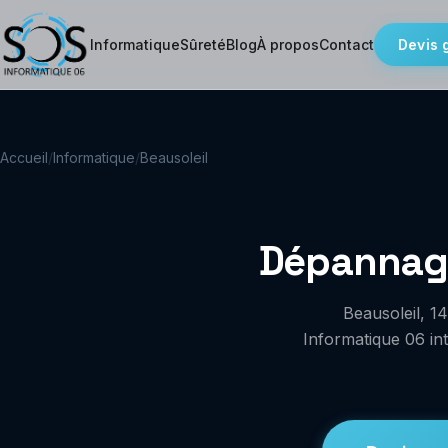
Informatique
Sûreté
Blog
À propos
Contact
Devis 
Accueil
/
Informatique
/
Beausoleil
Dépannage
Beausoleil, 
Informatique 06 int