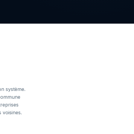
on système.
, commune
treprises
 voisines.