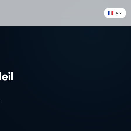
FR
eil
t