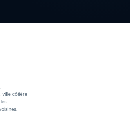
,
ville côtière
 des
voisines.