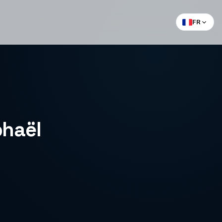
FR
phaël