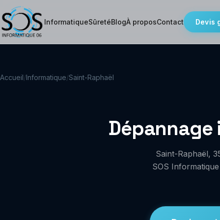
Informatique
Sûreté
Blog
À propos
Contact
Devis 
Accueil
/
Informatique
/
Saint-Raphaël
Dépannage i
Saint-Raphaël, 35
SOS Informatique 