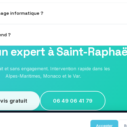
age informatique ?
tre 60 € et 150 € selon la complexité. Devis gratuit avant interven
end ?
un expert à Saint-Raphaë
r les urgences. Contactez-nous au 06 49 06 41 79.
uit et sans engagement. Intervention rapide dans les
Alpes-Maritimes, Monaco et le Var.
vis gratuit
06 49 06 41 79
Accepter
R