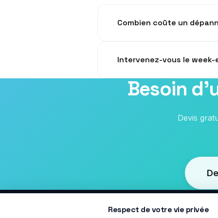
Combien coûte un dépann
Un dépannage classique coûte en
Intervenez-vous le week-
Besoin d'
Oui, nous intervenons 7j/7 pou
Devis grat
De
Respect de votre vie privée